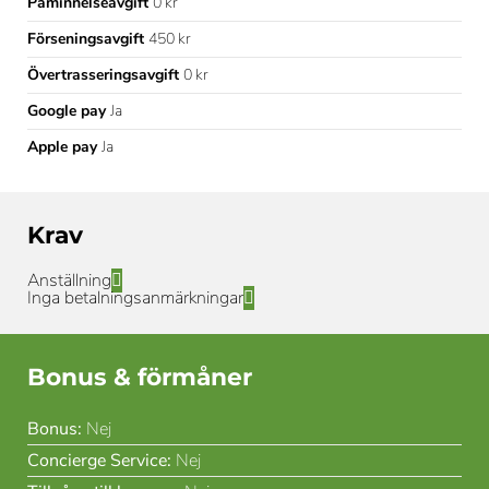
Påminnelseavgift
0 kr
Förseningsavgift
450 kr
Övertrasseringsavgift
0 kr
Google pay
Ja
Apple pay
Ja
Krav
Anställning
Inga betalningsanmärkningar
Bonus & förmåner
Bonus:
Nej
Concierge Service:
Nej