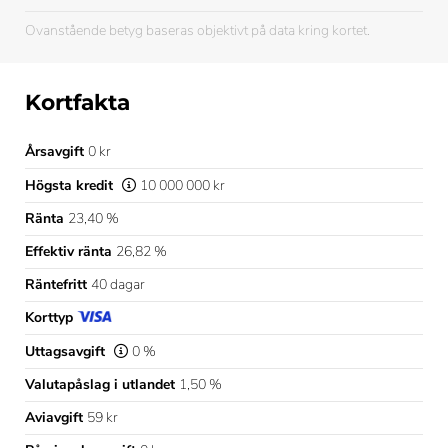
Ovanstående betyg baseras objektivt på data kring kortet.
Kortfakta
Årsavgift
0 kr
Högsta kredit
10 000 000 kr
Ränta
23,40 %
Effektiv ränta
26,82 %
Räntefritt
40 dagar
Korttyp
Uttagsavgift
0 %
Valutapåslag i utlandet
1,50 %
Aviavgift
59 kr