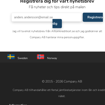
Registrera dig för vårt nyhetsbrev
Få nyheter och tips direkt på mailen
Registrera
dig
Jag vill ta emot nyhetsbrev från Alltomkreditkort.se och jag godkänner att
Compary AB hanterar mina personuppgifter.
Sweden
Norway
© 2015 - 2026 Compary AB
Compary AB tillhandahåller ett flertal jämförelsetjänster inom lån och kredi
nätet.