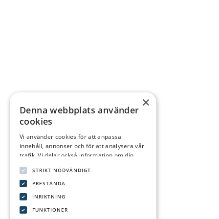
×
Denna webbplats använder
cookies
Vi använder cookies för att anpassa
innehåll, annonser och för att analysera vår
trafik. Vi delar också information om din
användning av vår webbplats med våra
STRIKT NÖDVÄNDIGT
reklam- och analyspartners som kan
kombinera den med annan information som
PRESTANDA
du har tillhandahållit dem eller som de har
INRIKTNING
samlat in från din användning av deras
FUNKTIONER
tjänster.
Integritetspolicy