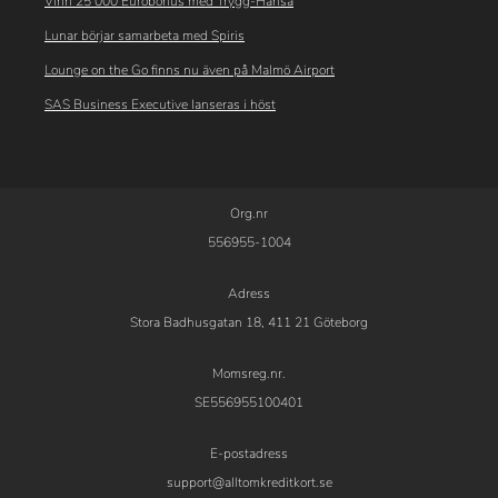
Vinn 25 000 Eurobonus med Trygg-Hansa
Lunar börjar samarbeta med Spiris
Lounge on the Go finns nu även på Malmö Airport
SAS Business Executive lanseras i höst
Org.nr
556955-1004
Adress
Stora Badhusgatan 18, 411 21 Göteborg
Momsreg.nr.
SE556955100401
E-postadress
support@alltomkreditkort.se