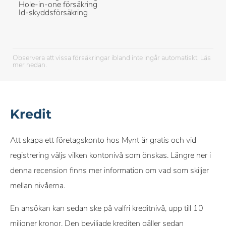
Hole-in-one försäkring
Id-skyddsförsäkring
Observera att vissa försäkringar ibland inte ingår automatiskt. Läs
mer nedan.
Kredit
Att skapa ett företagskonto hos Mynt är gratis och vid
registrering väljs vilken kontonivå som önskas. Längre ner i
denna recension finns mer information om vad som skiljer
mellan nivåerna.
En ansökan kan sedan ske på valfri kreditnivå, upp till 10
miljoner kronor. Den beviljade krediten gäller sedan