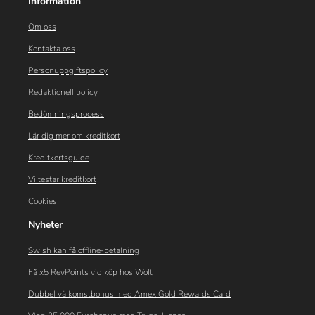
Information
Om oss
Kontakta oss
Personuppgiftspolicy
Redaktionell policy
Bedömningsprocess
Lär dig mer om kreditkort
Kreditkortsguide
Vi testar kreditkort
Cookies
Nyheter
Swish kan få offline-betalning
Få x5 RevPoints vid köp hos Wolt
Dubbel välkomstbonus med Amex Gold Rewards Card