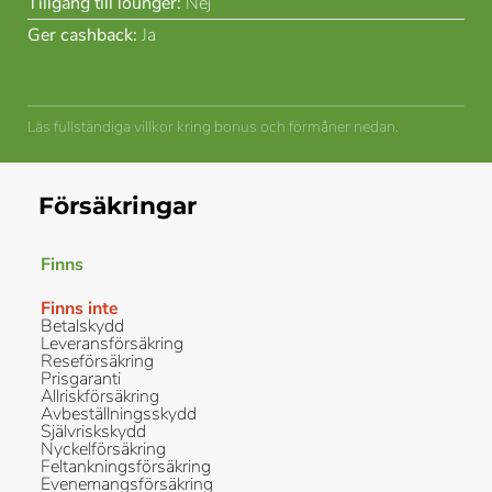
Tillgång till lounger:
Nej
Ger cashback:
Ja
Läs fullständiga villkor kring bonus och förmåner nedan.
Försäkringar
Finns
Finns inte
Betalskydd
Leveransförsäkring
Reseförsäkring
Prisgaranti
Allriskförsäkring
Avbeställningsskydd
Självriskskydd
Nyckelförsäkring
Feltankningsförsäkring
Evenemangsförsäkring