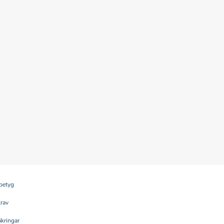
betyg
krav
kringar