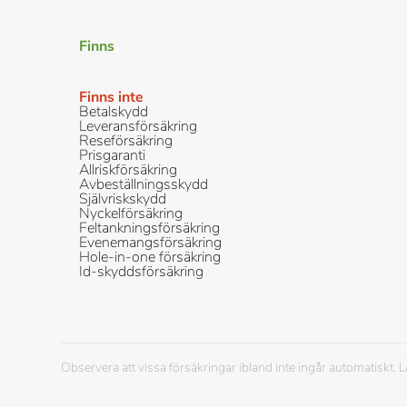
Finns
Finns inte
Betalskydd
Leveransförsäkring
Reseförsäkring
Prisgaranti
Allriskförsäkring
Avbeställningsskydd
Självriskskydd
Nyckelförsäkring
Feltankningsförsäkring
Evenemangsförsäkring
Hole-in-one försäkring
Id-skyddsförsäkring
Observera att vissa försäkringar ibland inte ingår automatiskt. 