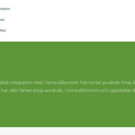
rmation
men
fter
tisk integration med Visma eEkonomi. När kortet används fotas k
an har, eller tänker börja använda, Visma eEkonomi och uppskattar