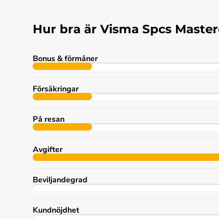
Hur bra är Visma Spcs Maste
Bonus & förmåner
Försäkringar
På resan
Avgifter
Beviljandegrad
Kundnöjdhet