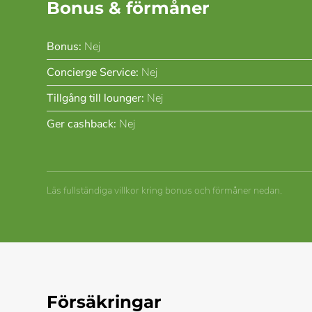
Bonus & förmåner
Bonus:
Nej
Concierge Service:
Nej
Tillgång till lounger:
Nej
Ger cashback:
Nej
Läs fullständiga villkor kring bonus och förmåner nedan.
Försäkringar