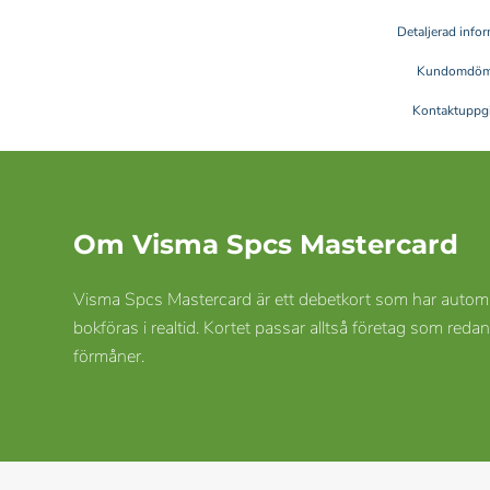
Detaljerad info
Kundomdö
Kontaktuppgi
Om Visma Spcs Mastercard
Visma Spcs Mastercard är ett debetkort som har automa
bokföras i realtid. Kortet passar alltså företag som red
förmåner.