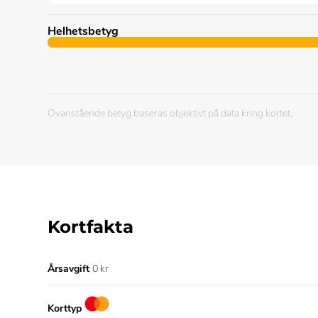
Helhetsbetyg
Ovanstående betyg baseras objektivt på data kring kortet.
Kortfakta
Årsavgift
0 kr
Korttyp