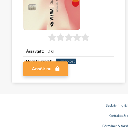
Årsavgift:
0 kr
Högsta kredit:
Debetkort
Ansök nu
Beskrivning & 
Kortfakta & 
Förmåner & försä