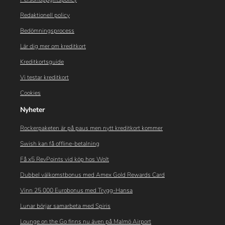
Redaktionell policy
Bedömningsprocess
Lär dig mer om kreditkort
Kreditkortsguide
Vi testar kreditkort
Cookies
Nyheter
Rockerpaketen är på paus men nytt kreditkort kommer
Swish kan få offline-betalning
Få x5 RevPoints vid köp hos Wolt
Dubbel välkomstbonus med Amex Gold Rewards Card
Vinn 25 000 Eurobonus med Trygg-Hansa
Lunar börjar samarbeta med Spiris
Lounge on the Go finns nu även på Malmö Airport