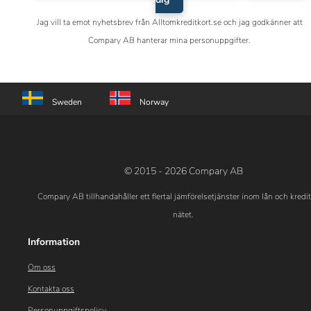
Jag vill ta emot nyhetsbrev från Alltomkreditkort.se och jag godkänner att
Compary AB hanterar mina personuppgifter.
Sweden
Norway
© 2015 - 2026 Compary AB
Compary AB tillhandahåller ett flertal jämförelsetjänster inom lån och kredi
nätet.
Information
Om oss
Kontakta oss
Personuppgiftspolicy