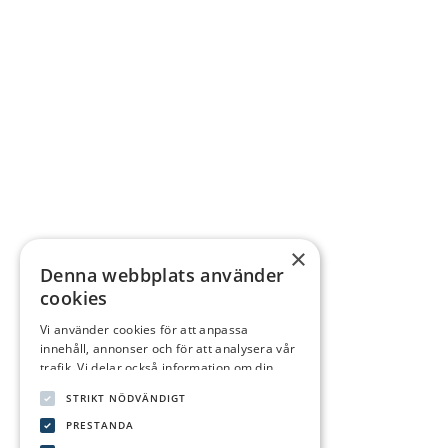
×
Denna webbplats använder
cookies
Vi använder cookies för att anpassa
innehåll, annonser och för att analysera vår
trafik. Vi delar också information om din
användning av vår webbplats med våra
STRIKT NÖDVÄNDIGT
reklam- och analyspartners som kan
kombinera den med annan information som
PRESTANDA
du har tillhandahållit dem eller som de har