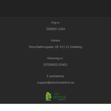
Org.nr
556955-1004
Adress
Stora Badhusgatan 18, 411 21 Göteborg
Momsreg.nr.
SE556955100401
E-postadress
support@alltomkreditkort.se