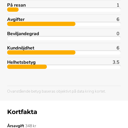
På resan
1
Avgifter
6
Beviljandegrad
0
Kundnöjdhet
6
Helhetsbetyg
3.5
Ovanstående betyg baseras objektivt på data kring kortet.
Kortfakta
Årsavgift
348 kr