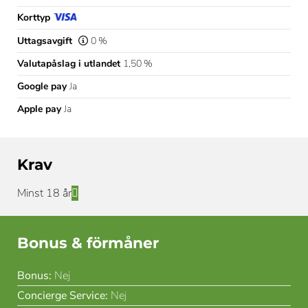
Korttyp
Uttagsavgift
0 %
Valutapåslag i utlandet
1,50 %
Google pay
Ja
Apple pay
Ja
Krav
Minst 18 år
Bonus & förmåner
Bonus:
Nej
Concierge Service:
Nej