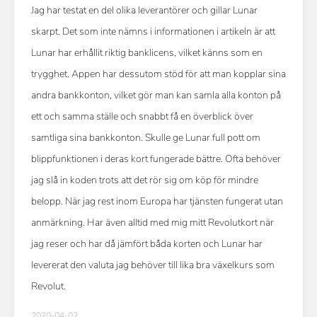
Jag har testat en del olika leverantörer och gillar Lunar
skarpt. Det som inte nämns i informationen i artikeln är att
Lunar har erhållit riktig banklicens, vilket känns som en
trygghet. Appen har dessutom stöd för att man kopplar sina
andra bankkonton, vilket gör man kan samla alla konton på
ett och samma ställe och snabbt få en överblick över
samtliga sina bankkonton. Skulle ge Lunar full pott om
blippfunktionen i deras kort fungerade bättre. Ofta behöver
jag slå in koden trots att det rör sig om köp för mindre
belopp. När jag rest inom Europa har tjänsten fungerat utan
anmärkning. Har även alltid med mig mitt Revolutkort när
jag reser och har då jämfört båda korten och Lunar har
levererat den valuta jag behöver till lika bra växelkurs som
Revolut.
2020-04-02