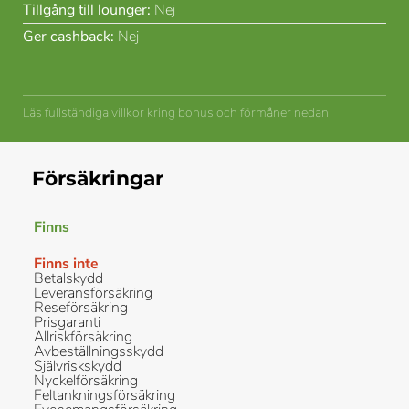
Tillgång till lounger:
Nej
Ger cashback:
Nej
Läs fullständiga villkor kring bonus och förmåner nedan.
Försäkringar
Finns
Finns inte
Betalskydd
Leveransförsäkring
Reseförsäkring
Prisgaranti
Allriskförsäkring
Avbeställningsskydd
Självriskskydd
Nyckelförsäkring
Feltankningsförsäkring