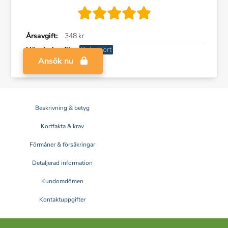
Årsavgift:
348 kr
Högsta kredit:
Debetkort
Ansök nu
Beskrivning & betyg
Kortfakta & krav
Förmåner & försäkringar
Detaljerad information
Kundomdömen
Kontaktuppgifter