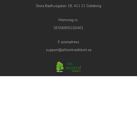
Stora Badhusgatan 18, 411 21 Göteborg
Momsreg.nr.
SE556955100401
E-postadress
support@alltomkreditkort.se