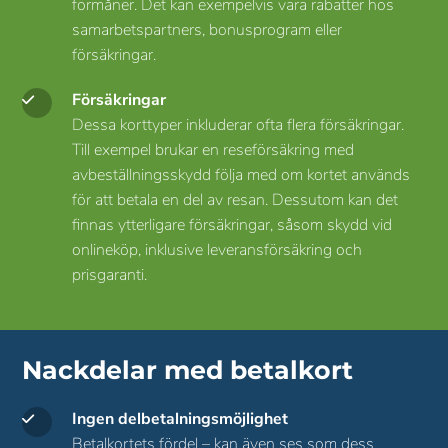
förmåner. Det kan exempelvis vara rabatter hos
samarbetspartners, bonusprogram eller
försäkringar.
Försäkringar
Dessa korttyper inkluderar ofta flera försäkringar.
Till exempel brukar en reseförsäkring med
avbeställningsskydd följa med om kortet används
för att betala en del av resan. Dessutom kan det
finnas ytterligare försäkringar, såsom skydd vid
onlineköp, inklusive leveransförsäkring och
prisgaranti.
Nackdelar med betalkort
Ingen delbetalningsmöjlighet
Betalkortets fördel – kan även ses som dess