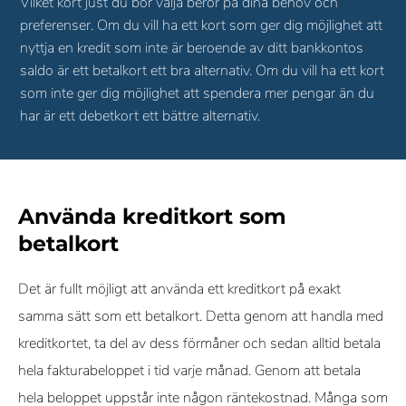
Vilket kort just du bör välja beror på dina behov och
preferenser. Om du vill ha ett kort som ger dig möjlighet att
nyttja en kredit som inte är beroende av ditt bankkontos
saldo är ett betalkort ett bra alternativ. Om du vill ha ett kort
som inte ger dig möjlighet att spendera mer pengar än du
har är ett debetkort ett bättre alternativ.
Använda kreditkort som
betalkort
Det är fullt möjligt att använda ett kreditkort på exakt
samma sätt som ett betalkort. Detta genom att handla med
kreditkortet, ta del av dess förmåner och sedan alltid betala
hela fakturabeloppet i tid varje månad. Genom att betala
hela beloppet uppstår inte någon räntekostnad. Många som