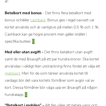
är:
Betalkort med bonus
- Det finns flera betalkort med
bonus och/eller
cashback
. Bonus ges i regel oavsett var
kortet används och är vanligtvis på mellan 0,5 % och 1 %.
Cashback kan ge högre procent men gäller istället i
specifika butiker.
Med eller utan avgift -
Det finns betalkort utan avgift
samt de med årsavgift på ett par hundra kronor. Ska kortet
användas i väldigt liten utsträckning finns fördel att välja ett
gratiskort
. Men för de som tänker använda kortet till
vardags bör det vara kortets förmåner som avgör val av
kort. Dessa förmåner bör väga upp en årsavgift på någon
hundralapp.
”Betalkort i mobilen” -
Allt fler väljer att betala varor och