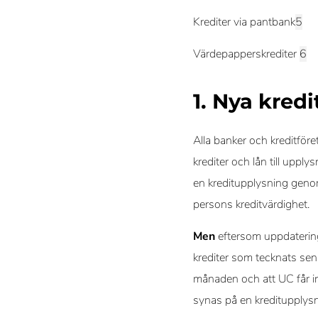
Krediter via pantbank
Värdepapperskrediter
1. Nya kredi
Alla banker och kreditför
krediter och lån till uppl
en kreditupplysning genom
persons kreditvärdighet.
Men
eftersom uppdaterin
krediter som tecknats sena
månaden och att UC får info
synas på en kreditupplysn