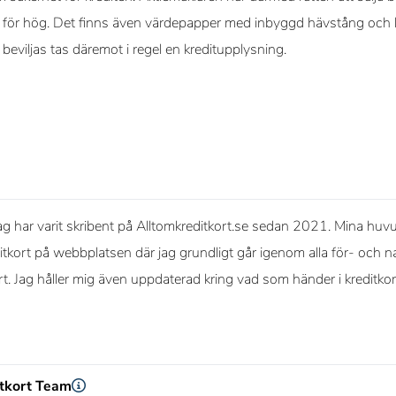
i för hög. Det finns även värdepapper med inbyggd hävstång och k
a beviljas tas däremot i regel en kreditupplysning.
g har varit skribent på Alltomkreditkort.se sedan 2021. Mina huvud
itkort på webbplatsen där jag grundligt går igenom alla för- och na
ort. Jag håller mig även uppdaterad kring vad som händer i kreditko
itkort Team