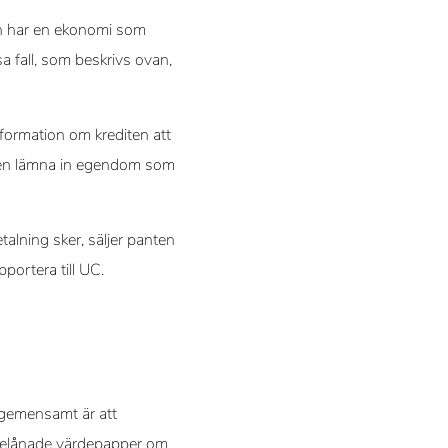
den har en ekonomi som
a fall, som beskrivs ovan,
nformation om krediten att
onen lämna in egendom som
alning sker, säljer panten
portera till UC.
n gemensamt är att
 belånade värdepapper om