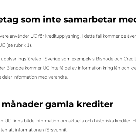
retag som inte samarbetar me
givare använder UC för kreditupplysning. I detta fall kommer de äv
UC (se rubrik 1).
 upplysningsföretag i Sverige som exempelvis Bisnode och Credit
r Bisnode kommer UC inte få del av information kring lån och kredi
e delar information med varandra.
2 månader gamla krediter
n UC finns både information om aktuella och historiska krediter. Ett 
 utan att informationen försvunnit.