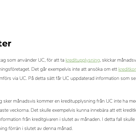
ter
etag som använder UC, för att ta
kreditupplysning
, skickar månads
ysningsföretaget. Det går exempelvis inte att ansöka om ett
kreditko
förs via UC. På detta sätt får UC uppdaterad information som seda
g sker månadsvis kommer en kreditupplysning från UC inte ha me
ste veckorna. Det skulle exempelvis kunna innebära att ett kreditk
rmation från kreditgivaren i slutet av månaden. I detta fall skulle a
ing förrän i slutet av denna månad.