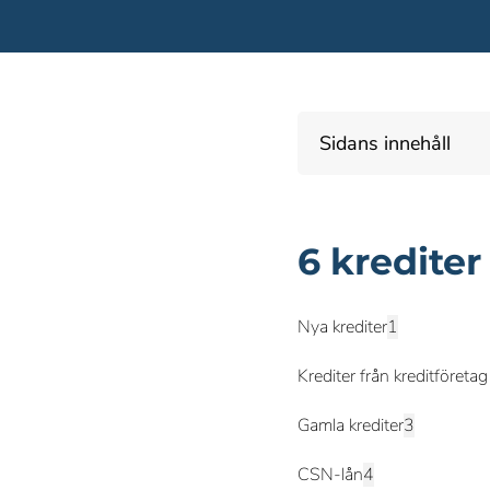
Sidans innehåll
6 kredite
Nya krediter
Krediter från kreditföret
Gamla krediter
CSN-lån