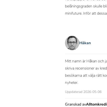
belåningsgraden skulle bl
minifuture. Inför att dess
Håkan
Mitt namn är Håkan och ja
skriva recensioner av kred
besökarna att välja rätt k
nyheter.
Uppdaterad 2026-05-06
Granskad av
Alltomkred