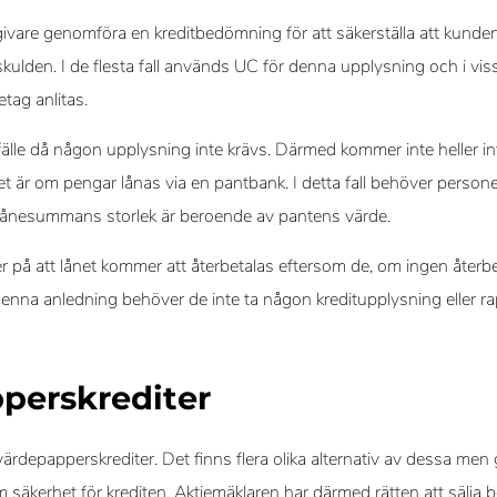
tgivare genomföra en kreditbedömning för att säkerställa att kun
ulden. I de flesta fall används UC för denna upplysning och i viss
tag anlitas.
llfälle då någon upplysning inte krävs. Därmed kommer inte heller i
t är om pengar lånas via en pantbank. I detta fall behöver pers
t lånesummans storlek är beroende av pantens värde.
 på att lånet kommer att återbetalas eftersom de, om ingen återbet
denna anledning behöver de inte ta någon kreditupplysning eller rap
perskrediter
 värdepapperskrediter. Det finns flera olika alternativ av dessa me
säkerhet för krediten. Aktiemäklaren har därmed rätten att sälja