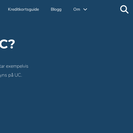
Kreditkortsguide
Blogg
Om
UC?
ttar exempelvis
syns på UC.