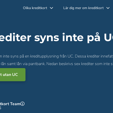
Olika kreditkort
Lär dig mer om kreditkort
editer syns inte på 
om inte syns på en kreditupplysning från UC. Dessa krediter innefa
lån samt lån via pantbank. Nedan beskrivs sex krediter som inte 
rt utan UC
itkort Team
6