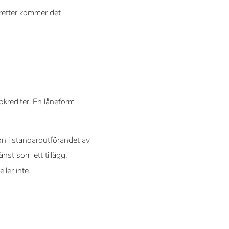
ärefter kommer det
krediter. En låneform
on i standardutförandet av
nst som ett tillägg.
ller inte.