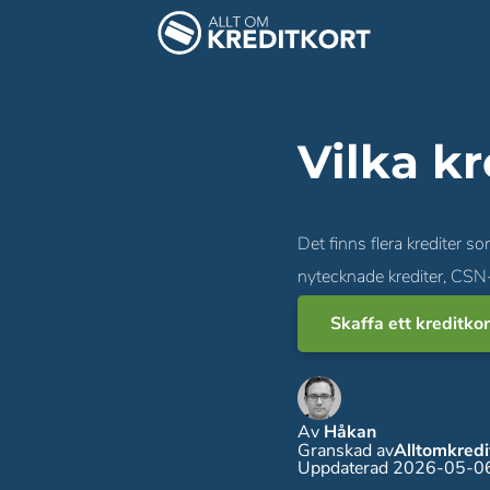
Vilka kr
Det finns flera krediter s
nytecknade krediter, CSN-
Skaffa ett kreditko
Av
Håkan
Granskad av
Alltomkred
Uppdaterad 2026-05-0