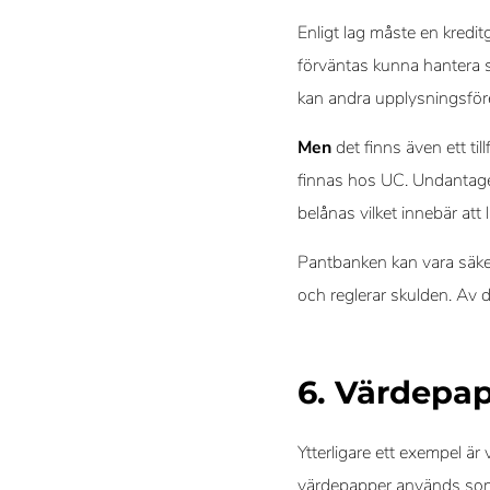
Enligt lag måste en kredi
förväntas kunna hantera sk
kan andra upplysningsföre
Men
det finns även ett ti
finnas hos UC. Undantage
belånas vilket innebär at
Pantbanken kan vara säker
och reglerar skulden. Av 
6. Värdepap
Ytterligare ett exempel är
värdepapper används som 