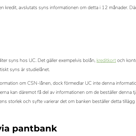
ler en kredit, avslutats syns informationen om detta i 12 månader. D
editer syns hos UC. Det gäller exempelvis bolån,
kreditkort
och konto
skt syns är studielånet.
 information om CSN-lånen, dock förmedlar UC inte denna informati
erna kan däremot få del av informationen om de beställer denna tjä
ns storlek och syfte varierar det om banken beställer detta tillägg e
 via pantbank